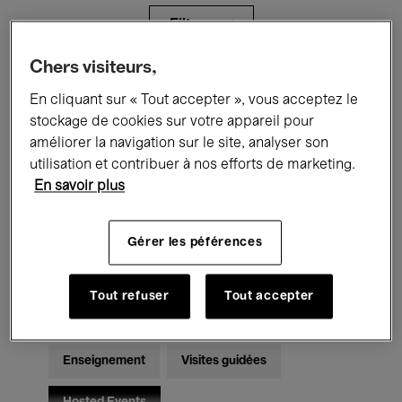
Filtres
Chers visiteurs,
Tous les événements
Concerts
En cliquant sur « Tout accepter », vous acceptez le
stockage de cookies sur votre appareil pour
Expositions
Films
Performances
améliorer la navigation sur le site, analyser son
utilisation et contribuer à nos efforts de marketing.
Rencontres & Débats
Jazz
En savoir plus
Musique classique
Global Music
Gérer les péférences
Musique électronique
Tout refuser
Tout accepter
Pour tous
Kids’ Palace
Enseignement
Visites guidées