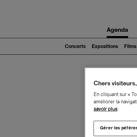
Main
Agenda
navigation
Main
navigation
Concerts
Expositions
Films
(level
2)
Ce q
Chers visiteurs,
En cliquant sur « T
améliorer la navigat
savoir plus
Au
Gérer les péfére