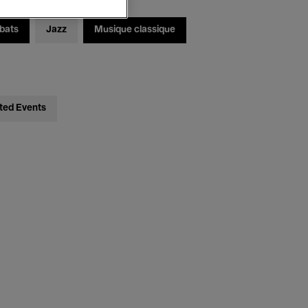
bats
Jazz
Musique classique
ted Events