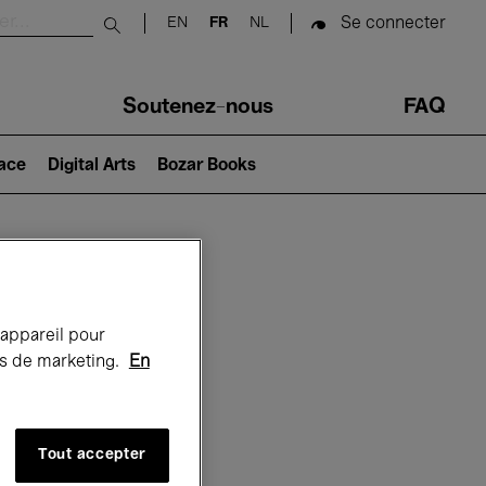
Se connecter
EN
FR
NL
Submit search
Soutenez-nous
FAQ
lace
Digital Arts
Bozar Books
Bozar
 appareil pour
rts de marketing.
En
Tout accepter