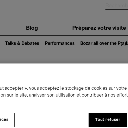
Blog
Préparez votre visite
Talks & Debates
Performances
Bozar all over the P(a)
ui se passe à 
out accepter », vous acceptez le stockage de cookies sur votre
ion sur le site, analyser son utilisation et contribuer à nos effo
jourd'hui
Prochains 7 jours
Décembre
nces
Tout refuser
Mardi 01 - Jeudi 31 Décembre 2026