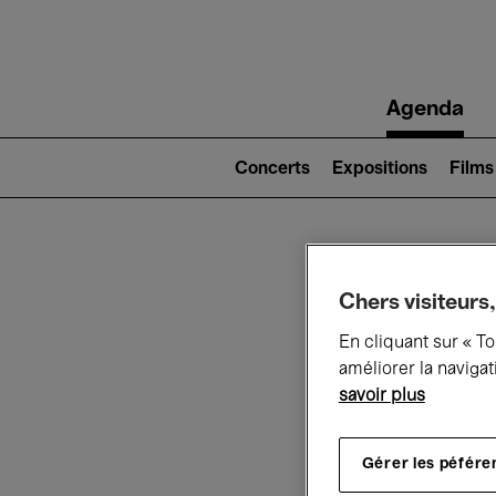
Main
Agenda
navigation
Main
navigation
Concerts
Expositions
Films
(level
2)
Ce q
Chers visiteurs,
En cliquant sur « T
améliorer la navigat
savoir plus
Au
Gérer les péfére