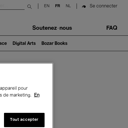
Se connecter
EN
FR
NL
Submit search
Soutenez-nous
FAQ
lace
Digital Arts
Bozar Books
Bozar
 appareil pour
rts de marketing.
En
Tout accepter