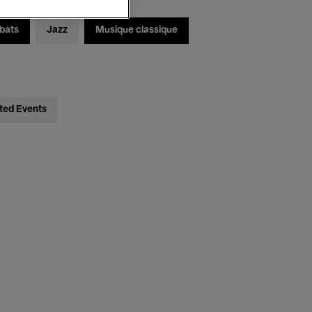
bats
Jazz
Musique classique
ted Events