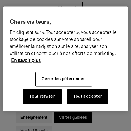
Filtres
Chers visiteurs,
Tous les événements
Concerts
En cliquant sur « Tout accepter », vous acceptez le
stockage de cookies sur votre appareil pour
Expositions
Films
Performances
améliorer la navigation sur le site, analyser son
utilisation et contribuer à nos efforts de marketing.
Rencontres & Débats
Jazz
En savoir plus
Musique classique
Global Music
Gérer les péférences
Musique électronique
Tout refuser
Tout accepter
Pour tous
Kids’ Palace
Enseignement
Visites guidées