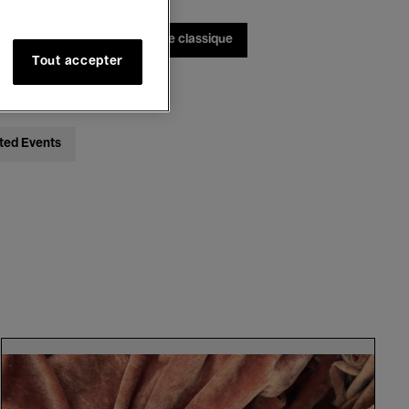
bats
Jazz
Musique classique
Tout accepter
ted Events
Edith
Dekyndt
x
Cristóbal