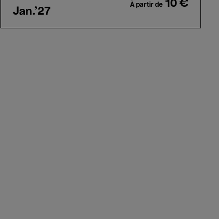
10 €
À partir de
Jan.'27