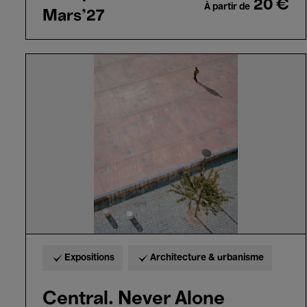
20 €
À partir de
Mars'27
Central.
Never
Alone
Expositions
Architecture & urbanisme
Central. Never Alone