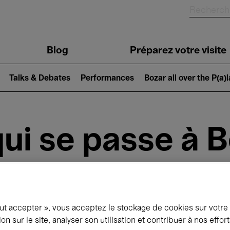
Blog
Préparez votre visite
Talks & Debates
Performances
Bozar all over the P(a)
ui se passe à 
jourd'hui
Prochains 7 jours
Décembre
out accepter », vous acceptez le stockage de cookies sur votre
Mardi 01 - Jeudi 31 Décembre 2026
ion sur le site, analyser son utilisation et contribuer à nos effo