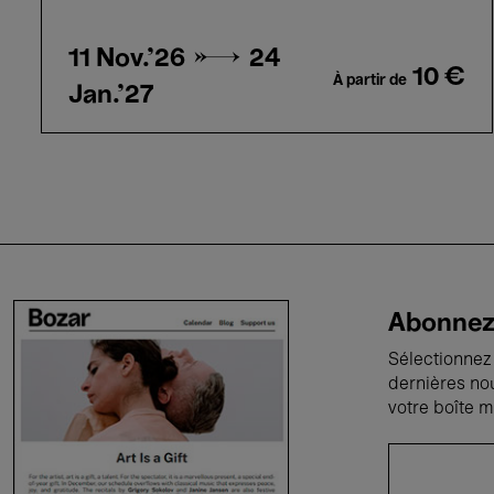
11 Nov.'26 →
24
10 €
À partir de
Jan.'27
Abonnez-
Sélectionnez 
dernières no
votre boîte m