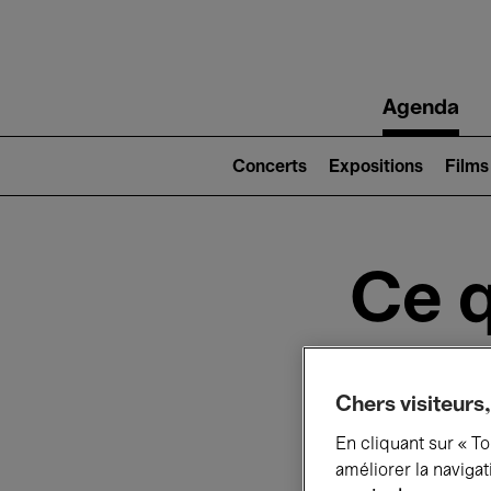
Main
Agenda
navigation
Main
navigation
Concerts
Expositions
Films
(level
2)
Ce q
Au
Chers visiteurs,
En cliquant sur « T
améliorer la navigat