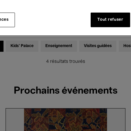
Expositions
Films
Performances
Rencontres & Dé
nces
Tout refuser
Global Music
Musique électronique
Kids’ Palace
Enseignement
Visites guidées
Hos
4 résultats trouvés
Prochains événements
Jean
Brusselmans