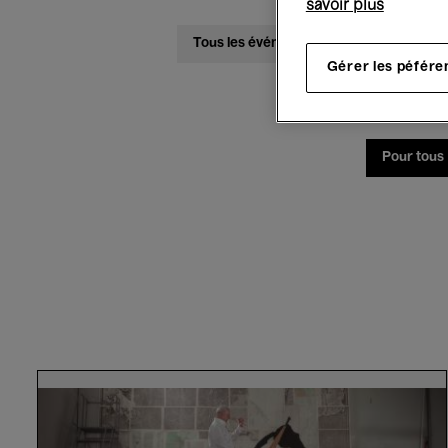
savoir plus
Tous les événements
Concerts
Gérer les péfére
Pour tous
William
Kentridge