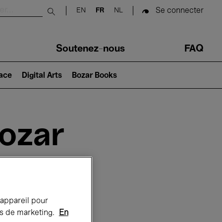
Se connecter
EN
FR
NL
Submit search
Soutenez-nous
FAQ
lace
Digital Arts
Bozar Books
Bozar
 appareil pour
rts de marketing.
En