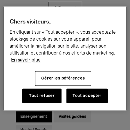
Filtres
Chers visiteurs,
Tous les événements
Concerts
En cliquant sur « Tout accepter », vous acceptez le
stockage de cookies sur votre appareil pour
Expositions
Films
Performances
améliorer la navigation sur le site, analyser son
utilisation et contribuer à nos efforts de marketing.
Rencontres & Débats
Jazz
En savoir plus
Musique classique
Global Music
Gérer les péférences
Musique électronique
Tout refuser
Tout accepter
Pour tous
Kids’ Palace
Enseignement
Visites guidées