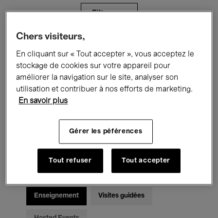
Filtres
Chers visiteurs,
Tous les événements
Concerts
En cliquant sur « Tout accepter », vous acceptez le
stockage de cookies sur votre appareil pour
Expositions
Films
Performances
améliorer la navigation sur le site, analyser son
utilisation et contribuer à nos efforts de marketing.
Rencontres & Débats
Jazz
En savoir plus
Musique classique
Global Music
Gérer les péférences
Musique électronique
Tout refuser
Tout accepter
Pour tous
Kids’ Palace
Enseignement
Visites guidées