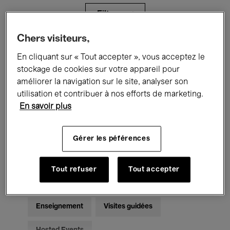
Filtres
Chers visiteurs,
Tous les événements
Concerts
En cliquant sur « Tout accepter », vous acceptez le
stockage de cookies sur votre appareil pour
Expositions
Films
Performances
améliorer la navigation sur le site, analyser son
utilisation et contribuer à nos efforts de marketing.
Rencontres & Débats
Jazz
En savoir plus
Musique classique
Global Music
Gérer les péférences
Musique électronique
Tout refuser
Tout accepter
Pour tous
Kids’ Palace
Enseignement
Visites guidées