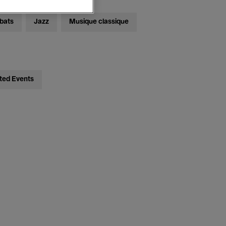
bats
Jazz
Musique classique
ted Events