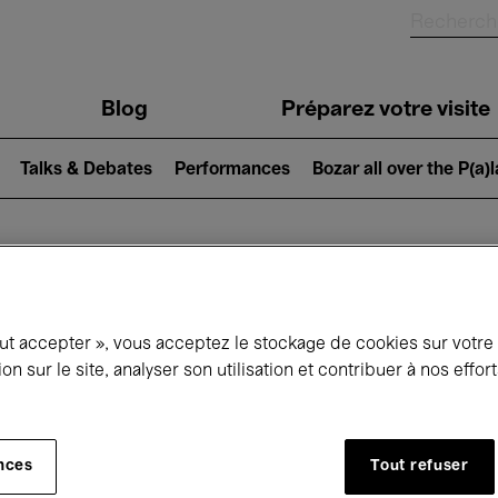
Blog
Préparez votre visite
Talks & Debates
Performances
Bozar all over the P(a)
ui se passe à 
out accepter », vous acceptez le stockage de cookies sur votre
ion sur le site, analyser son utilisation et contribuer à nos effo
jourd'hui
Prochains 7 jours
Décembre
nces
Tout refuser
Mardi 01 - Jeudi 31 Décembre 2026