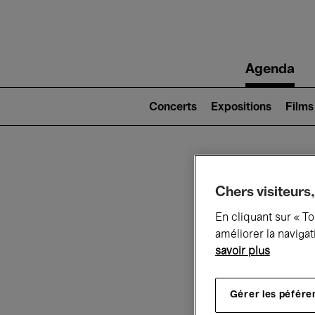
Main
Agenda
navigation
Main
navigation
Concerts
Expositions
Films
(level
2)
Ce q
Chers visiteurs,
En cliquant sur « T
améliorer la navigat
savoir plus
Au
Gérer les péfére