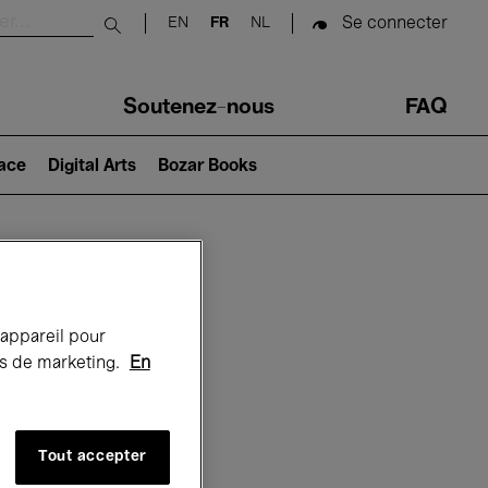
Se connecter
EN
FR
NL
Submit search
Soutenez-nous
FAQ
lace
Digital Arts
Bozar Books
Bozar
 appareil pour
rts de marketing.
En
Tout accepter