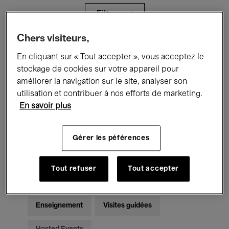
Filtres
Chers visiteurs,
Tous les événements
Concerts
En cliquant sur « Tout accepter », vous acceptez le
stockage de cookies sur votre appareil pour
Expositions
Films
Performances
améliorer la navigation sur le site, analyser son
utilisation et contribuer à nos efforts de marketing.
Rencontres & Débats
Jazz
En savoir plus
Musique classique
Global Music
Gérer les péférences
Musique électronique
Tout refuser
Tout accepter
Pour tous
Kids’ Palace
Enseignement
Visites guidées