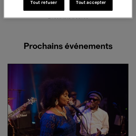
Hosted Events
Tout refuser
Tout accepter
2 résultats trouvés
Prochains événements
Rumba
Na
Lola