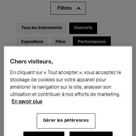
Filtres
Tous les événements
Concerts
Expositions
Films
Performances
Rencontres & Débats
Jazz
Chers visiteurs,
Musique classique
Global Music
En cliquant sur « Tout accepter », vous acceptez le
stockage de cookies sur votre appareil pour
Musique électronique
améliorer la navigation sur le site, analyser son
utilisation et contribuer à nos efforts de marketing.
En savoir plus
Pour tous
Kids’ Palace
Gérer les péférences
Enseignement
Visites guidées