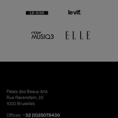
Palais des Beaux-Arts
Rue Ravenstein, 23
1000 Bruxelles
+32 (0)25078430
Offices: