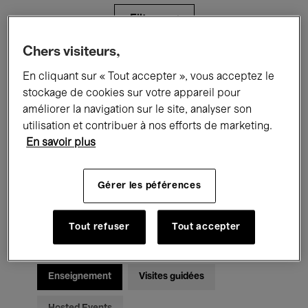
Filtres
Chers visiteurs,
Tous les événements
Concerts
En cliquant sur « Tout accepter », vous acceptez le
stockage de cookies sur votre appareil pour
Expositions
Films
Performances
améliorer la navigation sur le site, analyser son
utilisation et contribuer à nos efforts de marketing.
Rencontres & Débats
Jazz
En savoir plus
Musique classique
Global Music
Gérer les péférences
Musique électronique
Tout refuser
Tout accepter
Pour tous
Kids’ Palace
Enseignement
Visites guidées