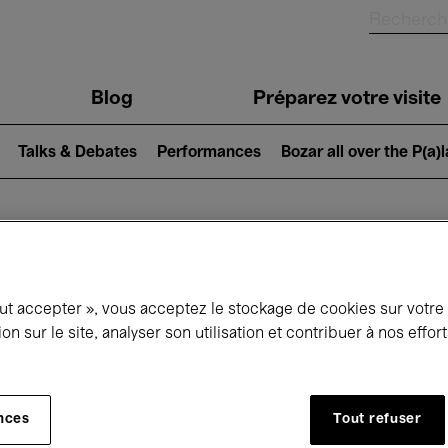
Blog
Préparez votre visite
Talks & Debates
Performances
Bozar all over the P(a)
ui se passe à 
out accepter », vous acceptez le stockage de cookies sur votre
ion sur le site, analyser son utilisation et contribuer à nos effo
jourd'hui
Prochains 7 jours
Décembre
nces
Tout refuser
Mardi 01 - Jeudi 31 Décembre 2026