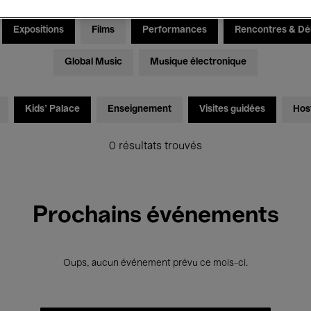
Expositions
Films
Performances
Rencontres & Dé
Global Music
Musique électronique
Kids’ Palace
Enseignement
Visites guidées
Hos
0 résultats trouvés
Prochains événements
Oups, aucun événement prévu ce mois-ci.