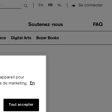
Se connecter
EN
FR
NL
Submit search
Soutenez-nous
FAQ
lace
Digital Arts
Bozar Books
Bozar
 appareil pour
rts de marketing.
En
Tout accepter