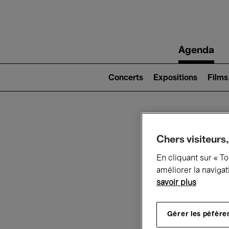
Main
Agenda
navigation
Main
navigation
Concerts
Expositions
Films
(level
2)
Ce q
Chers visiteurs,
En cliquant sur « T
améliorer la navigat
savoir plus
Au
Gérer les péfére