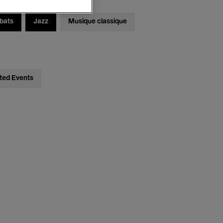
bats
Jazz
Musique classique
ted Events