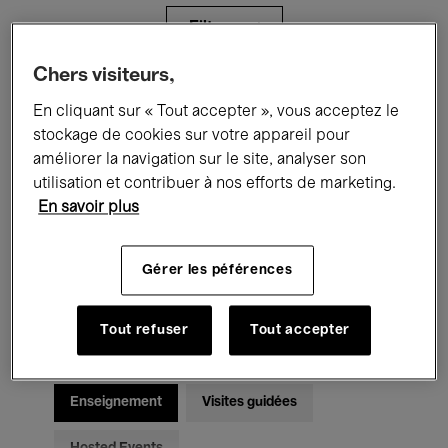
Filtres
Chers visiteurs,
Tous les événements
Concerts
En cliquant sur « Tout accepter », vous acceptez le
stockage de cookies sur votre appareil pour
Expositions
Films
Performances
améliorer la navigation sur le site, analyser son
utilisation et contribuer à nos efforts de marketing.
Rencontres & Débats
Jazz
En savoir plus
Musique classique
Global Music
Gérer les péférences
Musique électronique
Tout refuser
Tout accepter
Pour tous
Kids’ Palace
Enseignement
Visites guidées