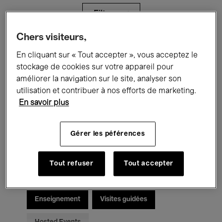
Filtres
Chers visiteurs,
Tous les événements
Concerts
En cliquant sur « Tout accepter », vous acceptez le
stockage de cookies sur votre appareil pour
Expositions
Films
Performances
améliorer la navigation sur le site, analyser son
utilisation et contribuer à nos efforts de marketing.
Rencontres & Débats
Jazz
En savoir plus
Musique classique
Global Music
Gérer les péférences
Musique électronique
Tout refuser
Tout accepter
Pour tous
Kids’ Palace
Enseignement
Visites guidées