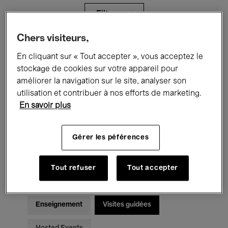
Filtres
Chers visiteurs,
Tous les événements
Concerts
En cliquant sur « Tout accepter », vous acceptez le
stockage de cookies sur votre appareil pour
Expositions
Films
Performances
améliorer la navigation sur le site, analyser son
utilisation et contribuer à nos efforts de marketing.
Rencontres & Débats
Jazz
En savoir plus
Musique classique
Global Music
Gérer les péférences
Musique électronique
Tout refuser
Tout accepter
Pour tous
Kids’ Palace
Enseignement
Visites guidées