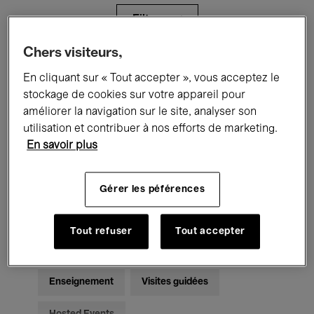
Filtres
Chers visiteurs,
Tous les événements
Concerts
En cliquant sur « Tout accepter », vous acceptez le
stockage de cookies sur votre appareil pour
Expositions
Films
Performances
améliorer la navigation sur le site, analyser son
utilisation et contribuer à nos efforts de marketing.
Rencontres & Débats
Jazz
En savoir plus
Musique classique
Global Music
Gérer les péférences
Musique électronique
Tout refuser
Tout accepter
Pour tous
Kids’ Palace
Enseignement
Visites guidées