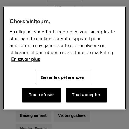
Filtres
Chers visiteurs,
Tous les événements
Concerts
En cliquant sur « Tout accepter », vous acceptez le
stockage de cookies sur votre appareil pour
Expositions
Films
Performances
améliorer la navigation sur le site, analyser son
utilisation et contribuer à nos efforts de marketing.
Rencontres & Débats
Jazz
En savoir plus
Musique classique
Global Music
Gérer les péférences
Musique électronique
Tout refuser
Tout accepter
Pour tous
Kids’ Palace
Enseignement
Visites guidées