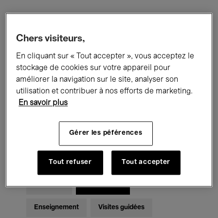
Filtres
Chers visiteurs,
En cliquant sur « Tout accepter », vous acceptez le
Tous les événements
Concerts
stockage de cookies sur votre appareil pour
Expositions
Films
Performances
améliorer la navigation sur le site, analyser son
utilisation et contribuer à nos efforts de marketing.
Rencontres & Débats
Jazz
En savoir plus
Musique classique
Global Music
Gérer les péférences
Musique électronique
Tout refuser
Tout accepter
Pour tous
Kids’ Palace
Enseignement
Visites guidées