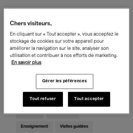
Filtres
Chers visiteurs,
En cliquant sur « Tout accepter », vous acceptez le
Tous les événements
Concerts
stockage de cookies sur votre appareil pour
Expositions
Films
Performances
améliorer la navigation sur le site, analyser son
utilisation et contribuer à nos efforts de marketing.
Rencontres & Débats
Jazz
En savoir plus
Musique classique
Global Music
Gérer les péférences
Musique électronique
Tout refuser
Tout accepter
Pour tous
Kids’ Palace
Enseignement
Visites guidées