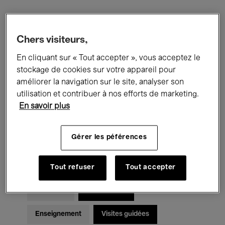
Filtres
Chers visiteurs,
En cliquant sur « Tout accepter », vous acceptez le
Tous les événements
Concerts
stockage de cookies sur votre appareil pour
Expositions
Films
Performances
améliorer la navigation sur le site, analyser son
utilisation et contribuer à nos efforts de marketing.
Rencontres & Débats
Jazz
En savoir plus
Musique classique
Global Music
Gérer les péférences
Musique électronique
Tout refuser
Tout accepter
Pour tous
Kids’ Palace
Enseignement
Visites guidées