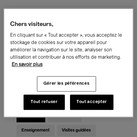
Filtres
Chers visiteurs,
En cliquant sur « Tout accepter », vous acceptez le
Tous les événements
Concerts
stockage de cookies sur votre appareil pour
Expositions
Films
Performances
améliorer la navigation sur le site, analyser son
utilisation et contribuer à nos efforts de marketing.
Rencontres & Débats
Jazz
En savoir plus
Musique classique
Global Music
Gérer les péférences
Musique électronique
Tout refuser
Tout accepter
Pour tous
Kids’ Palace
Enseignement
Visites guidées