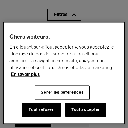
Filtres
Tous les événements
Concerts
Chers visiteurs,
Expositions
Films
Performances
En cliquant sur « Tout accepter », vous acceptez le
stockage de cookies sur votre appareil pour
Rencontres & Débats
Jazz
améliorer la navigation sur le site, analyser son
utilisation et contribuer à nos efforts de marketing.
Musique classique
Global Music
En savoir plus
Musique électronique
Gérer les péférences
Pour tous
Kids’ Palace
Tout refuser
Tout accepter
Enseignement
Visites guidées