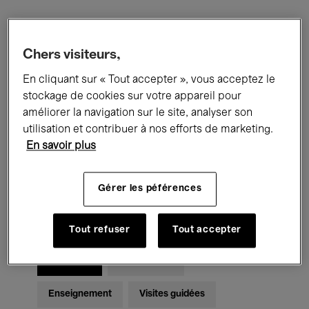
Filtres
Chers visiteurs,
En cliquant sur « Tout accepter », vous acceptez le
Tous les événements
Concerts
stockage de cookies sur votre appareil pour
Expositions
Films
Performances
améliorer la navigation sur le site, analyser son
utilisation et contribuer à nos efforts de marketing.
Rencontres & Débats
Jazz
En savoir plus
Musique classique
Global Music
Gérer les péférences
Musique électronique
Tout refuser
Tout accepter
Pour tous
Kids’ Palace
Enseignement
Visites guidées