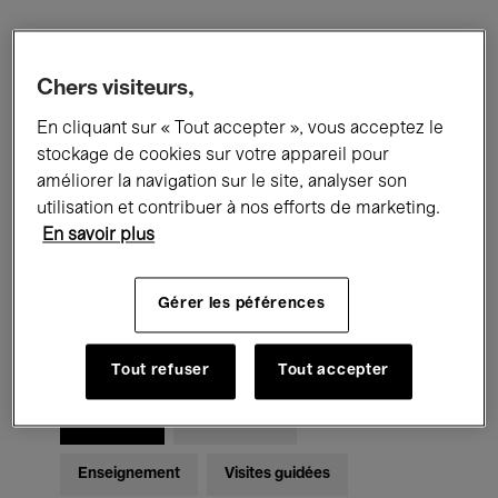
Filtres
Chers visiteurs,
En cliquant sur « Tout accepter », vous acceptez le
Tous les événements
Concerts
stockage de cookies sur votre appareil pour
Expositions
Films
Performances
améliorer la navigation sur le site, analyser son
utilisation et contribuer à nos efforts de marketing.
Rencontres & Débats
Jazz
En savoir plus
Musique classique
Global Music
Gérer les péférences
Musique électronique
Tout refuser
Tout accepter
Pour tous
Kids’ Palace
Enseignement
Visites guidées