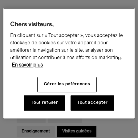
Filtres
Chers visiteurs,
En cliquant sur « Tout accepter », vous acceptez le
Tous les événements
Concerts
stockage de cookies sur votre appareil pour
Expositions
Films
Performances
améliorer la navigation sur le site, analyser son
utilisation et contribuer à nos efforts de marketing.
Rencontres & Débats
Jazz
En savoir plus
Musique classique
Global Music
Gérer les péférences
Musique électronique
Tout refuser
Tout accepter
Pour tous
Kids’ Palace
Enseignement
Visites guidées