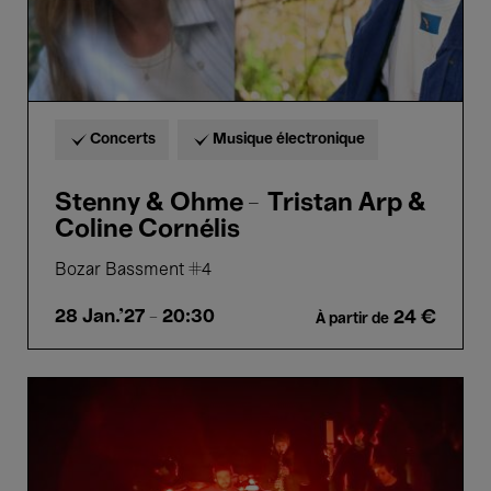
Concerts
Musique électronique
Stenny & Ohme – Tristan Arp &
Coline Cornélis
Bozar Bassment #4
28 Jan.'27
- 20:30
24 €
À partir de
Book
of
Air
&
Ohme