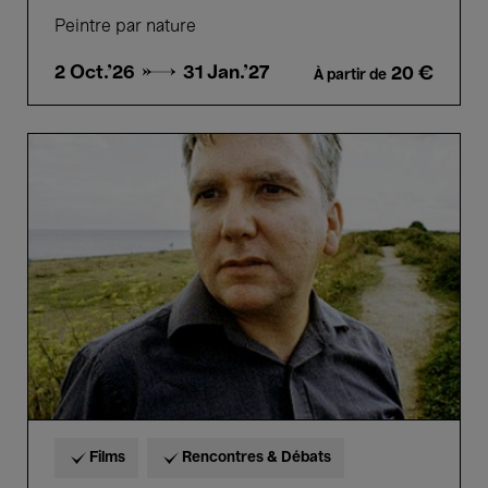
Peintre par nature
2 Oct.'26 →
31 Jan.'27
20 €
À partir de
Hommage
à
Mark
Fisher
Films
Rencontres & Débats