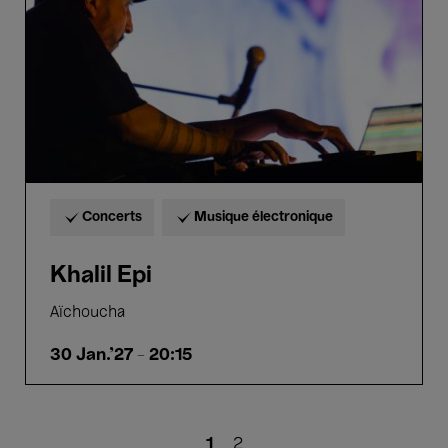
Concerts
Musique électronique
Khalil Epi
Aïchoucha
30 Jan.'27
- 20:15
Pagination
Page
1
Page
2