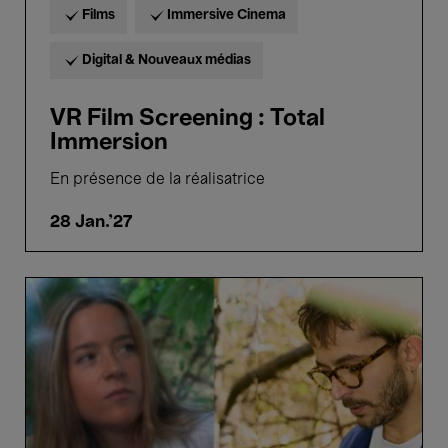
Films
Immersive Cinema
Digital & Nouveaux médias
VR Film Screening : Total
Immersion
En présence de la réalisatrice
28 Jan.'27
Stenny
&
Ohme
–
Tristan
Arp
&
Coline
Cornélis