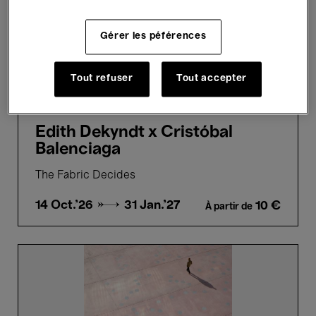
Gérer les péférences
Expositions
Art contemporain
Tout refuser
Tout accepter
Vivement recommandé
Edith Dekyndt x Cristóbal
Balenciaga
The Fabric Decides
14 Oct.'26 →
31 Jan.'27
10 €
À partir de
Central.
Never
Alone