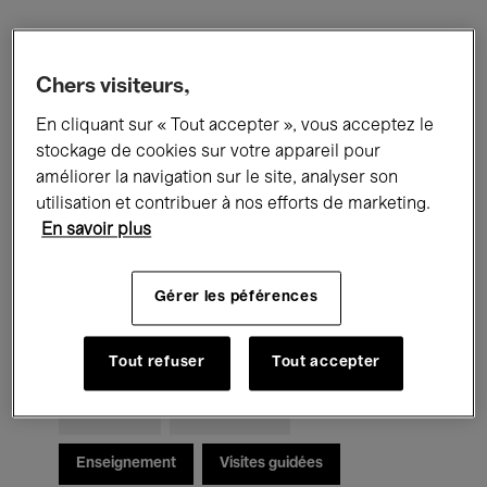
Filtres
Chers visiteurs,
En cliquant sur « Tout accepter », vous acceptez le
Tous les événements
Concerts
stockage de cookies sur votre appareil pour
Expositions
Films
Performances
améliorer la navigation sur le site, analyser son
utilisation et contribuer à nos efforts de marketing.
Rencontres & Débats
Jazz
En savoir plus
Musique classique
Global Music
Gérer les péférences
Musique électronique
Tout refuser
Tout accepter
Pour tous
Kids’ Palace
Enseignement
Visites guidées