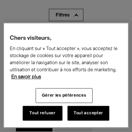
Filtres
Tous les événements
Concerts
Chers visiteurs,
Expositions
Films
Performances
En cliquant sur « Tout accepter », vous acceptez le
stockage de cookies sur votre appareil pour
Rencontres & Débats
Jazz
améliorer la navigation sur le site, analyser son
utilisation et contribuer à nos efforts de marketing.
Musique classique
Global Music
En savoir plus
Musique électronique
Gérer les péférences
Pour tous
Kids’ Palace
Tout refuser
Tout accepter
Enseignement
Visites guidées