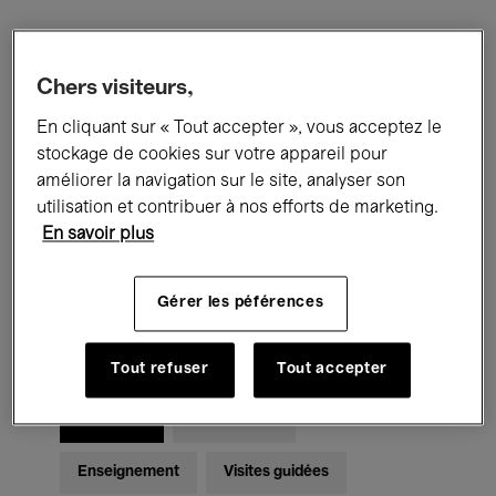
Filtres
Chers visiteurs,
En cliquant sur « Tout accepter », vous acceptez le
Tous les événements
Concerts
stockage de cookies sur votre appareil pour
Expositions
Films
Performances
améliorer la navigation sur le site, analyser son
utilisation et contribuer à nos efforts de marketing.
Rencontres & Débats
Jazz
En savoir plus
Musique classique
Global Music
Gérer les péférences
Musique électronique
Tout refuser
Tout accepter
Pour tous
Kids’ Palace
Enseignement
Visites guidées