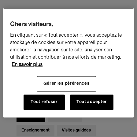
Filtres
Chers visiteurs,
En cliquant sur « Tout accepter », vous acceptez le
Tous les événements
Concerts
stockage de cookies sur votre appareil pour
Expositions
Films
Performances
améliorer la navigation sur le site, analyser son
utilisation et contribuer à nos efforts de marketing.
Rencontres & Débats
Jazz
En savoir plus
Musique classique
Global Music
Gérer les péférences
Musique électronique
Tout refuser
Tout accepter
Pour tous
Kids’ Palace
Enseignement
Visites guidées