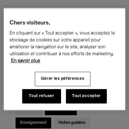
Filtres
Chers visiteurs,
En cliquant sur « Tout accepter », vous acceptez le
Tous les événements
Concerts
stockage de cookies sur votre appareil pour
Expositions
Films
Performances
améliorer la navigation sur le site, analyser son
utilisation et contribuer à nos efforts de marketing.
Rencontres & Débats
Jazz
En savoir plus
Musique classique
Global Music
Gérer les péférences
Musique électronique
Tout refuser
Tout accepter
Pour tous
Kids’ Palace
Enseignement
Visites guidées