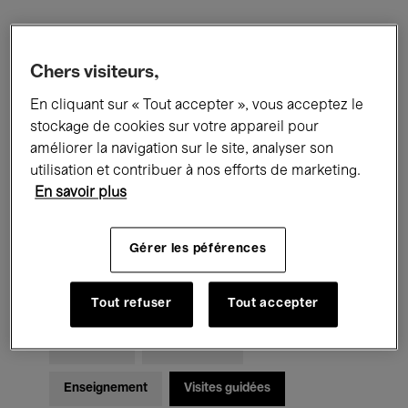
Filtres
Chers visiteurs,
En cliquant sur « Tout accepter », vous acceptez le
Tous les événements
Concerts
stockage de cookies sur votre appareil pour
Expositions
Films
Performances
améliorer la navigation sur le site, analyser son
utilisation et contribuer à nos efforts de marketing.
Rencontres & Débats
Jazz
En savoir plus
Musique classique
Global Music
Gérer les péférences
Musique électronique
Tout refuser
Tout accepter
Pour tous
Kids’ Palace
Enseignement
Visites guidées