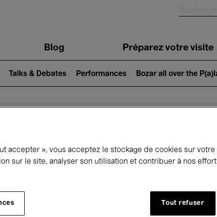
Blog
Préparez votre visite
Talks & Debates
Performances
Bozar all over the P(a)
ui se passe à 
out accepter », vous acceptez le stockage de cookies sur votre
ion sur le site, analyser son utilisation et contribuer à nos effo
jourd'hui
Prochains 7 jours
Janvier
nces
Tout refuser
Vendredi 01 - Dimanche 31 Janvier 2027