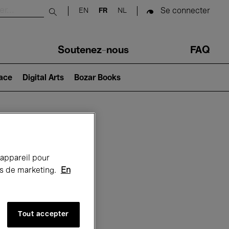
Se connecter
EN
FR
NL
Submit search
Soutenez-nous
FAQ
lace
Digital Arts
Bozar Books
Bozar
 appareil pour
rts de marketing.
En
Tout accepter