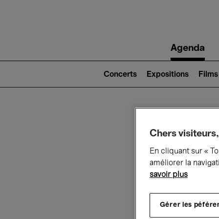
Main
Agenda
navigation
Main
navigation
Concerts
Expositions
Films
(level
2)
Ce q
Chers visiteurs,
En cliquant sur « T
améliorer la navigat
savoir plus
Au
Gérer les péfére