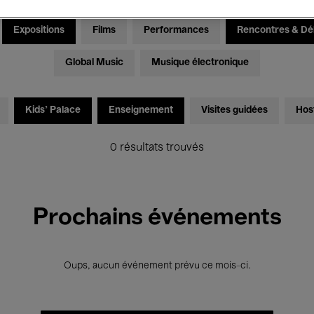
Expositions
Films
Performances
Rencontres & Dé
Global Music
Musique électronique
Kids’ Palace
Enseignement
Visites guidées
Hos
0 résultats trouvés
Prochains événements
Oups, aucun événement prévu ce mois-ci.