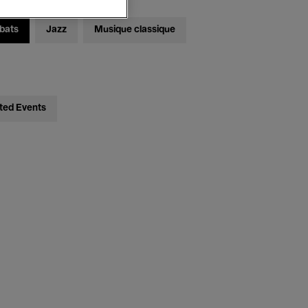
bats
Jazz
Musique classique
ted Events