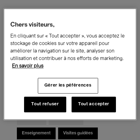
Filtres
Chers visiteurs,
En cliquant sur « Tout accepter », vous acceptez le
Tous les événements
Concerts
stockage de cookies sur votre appareil pour
Expositions
Films
Performances
améliorer la navigation sur le site, analyser son
utilisation et contribuer à nos efforts de marketing.
Rencontres & Débats
Jazz
En savoir plus
Musique classique
Global Music
Gérer les péférences
Musique électronique
Tout refuser
Tout accepter
Pour tous
Kids’ Palace
Enseignement
Visites guidées