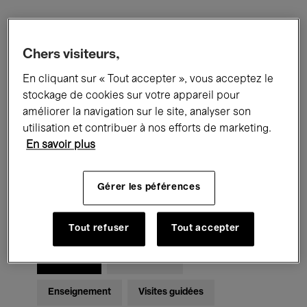
Filtres
Chers visiteurs,
En cliquant sur « Tout accepter », vous acceptez le
Tous les événements
Concerts
stockage de cookies sur votre appareil pour
Expositions
Films
Performances
améliorer la navigation sur le site, analyser son
utilisation et contribuer à nos efforts de marketing.
Rencontres & Débats
Jazz
En savoir plus
Musique classique
Global Music
Gérer les péférences
Musique électronique
Tout refuser
Tout accepter
Pour tous
Kids’ Palace
Enseignement
Visites guidées