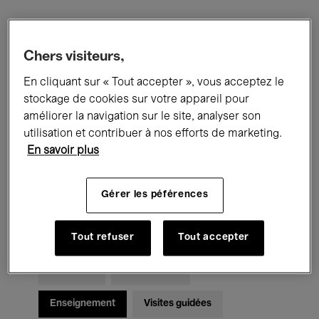
Filtres
Chers visiteurs,
En cliquant sur « Tout accepter », vous acceptez le
Tous les événements
Concerts
stockage de cookies sur votre appareil pour
Expositions
Films
Performances
améliorer la navigation sur le site, analyser son
utilisation et contribuer à nos efforts de marketing.
Rencontres & Débats
Jazz
En savoir plus
Musique classique
Global Music
Gérer les péférences
Musique électronique
Tout refuser
Tout accepter
Pour tous
Kids’ Palace
Enseignement
Visites guidées