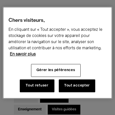
Filtres
Chers visiteurs,
En cliquant sur « Tout accepter », vous acceptez le
Tous les événements
Concerts
stockage de cookies sur votre appareil pour
Expositions
Films
Performances
améliorer la navigation sur le site, analyser son
utilisation et contribuer à nos efforts de marketing.
Rencontres & Débats
Jazz
En savoir plus
Musique classique
Global Music
Gérer les péférences
Musique électronique
Tout refuser
Tout accepter
Pour tous
Kids’ Palace
Enseignement
Visites guidées