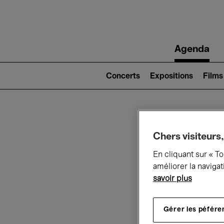
Main
Agenda
navigation
Main
navigation
Concerts
Expositions
Films
(level
2)
Ce q
Chers visiteurs,
En cliquant sur « T
améliorer la navigat
savoir plus
Au
Gérer les péfére