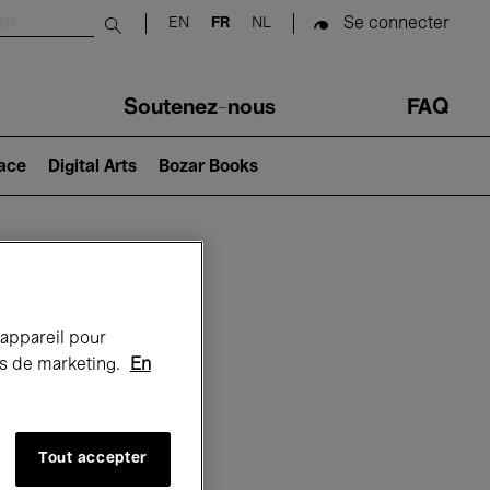
Se connecter
EN
FR
NL
Submit search
Soutenez-nous
FAQ
lace
Digital Arts
Bozar Books
Bozar
 appareil pour
rts de marketing.
En
Tout accepter