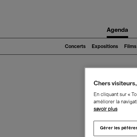
Main
Agenda
navigation
Main
navigation
Concerts
Expositions
Films
(level
2)
Ce q
Chers visiteurs,
En cliquant sur « T
améliorer la navigat
savoir plus
Au
Gérer les péfére