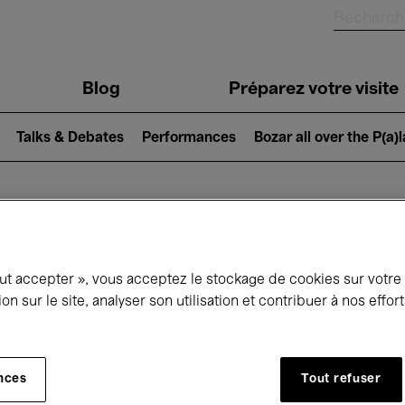
Blog
Préparez votre visite
Talks & Debates
Performances
Bozar all over the P(a)
ui se passe à 
out accepter », vous acceptez le stockage de cookies sur votre
ion sur le site, analyser son utilisation et contribuer à nos effo
jourd'hui
Prochains 7 jours
Février
nces
Tout refuser
Lundi 01 - Dimanche 28 Février 2027