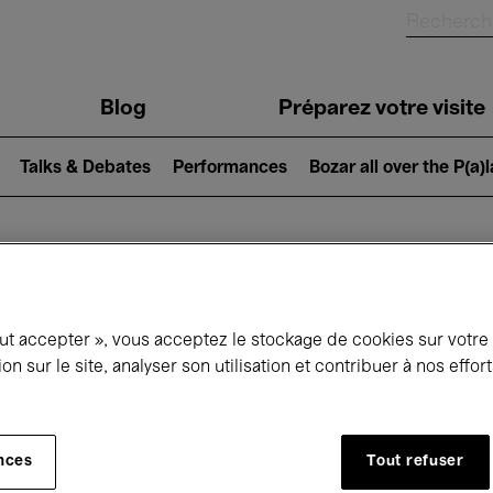
Blog
Préparez votre visite
Talks & Debates
Performances
Bozar all over the P(a)
ui se passe à 
out accepter », vous acceptez le stockage de cookies sur votre
ion sur le site, analyser son utilisation et contribuer à nos effo
jourd'hui
Prochains 7 jours
Février
nces
Tout refuser
Lundi 01 - Dimanche 28 Février 2027