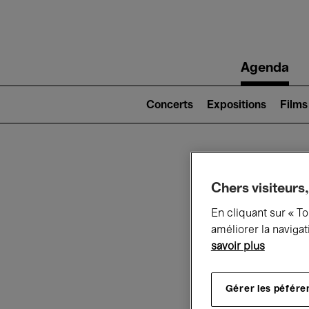
Main
Agenda
navigation
Main
navigation
Concerts
Expositions
Films
(level
2)
Ce q
Chers visiteurs,
En cliquant sur « T
améliorer la navigat
savoir plus
Au
Gérer les péfére