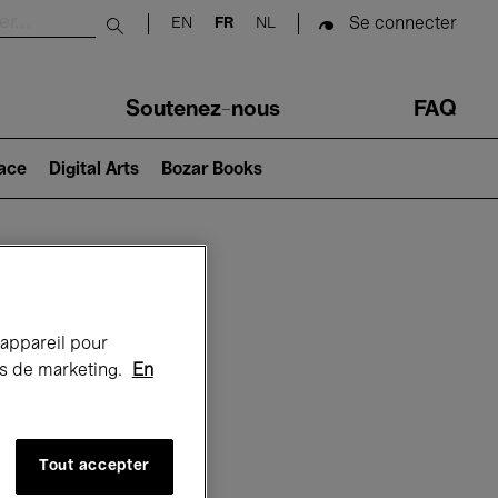
Se connecter
EN
FR
NL
Submit search
Soutenez-nous
FAQ
lace
Digital Arts
Bozar Books
Bozar
 appareil pour
rts de marketing.
En
Tout accepter