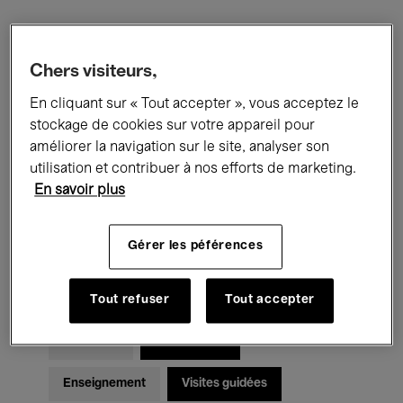
Filtres
Chers visiteurs,
En cliquant sur « Tout accepter », vous acceptez le
Tous les événements
Concerts
stockage de cookies sur votre appareil pour
Expositions
Films
Performances
améliorer la navigation sur le site, analyser son
utilisation et contribuer à nos efforts de marketing.
Rencontres & Débats
Jazz
En savoir plus
Musique classique
Global Music
Gérer les péférences
Musique électronique
Tout refuser
Tout accepter
Pour tous
Kids’ Palace
Enseignement
Visites guidées