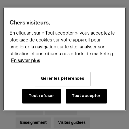
Filtres
Chers visiteurs,
En cliquant sur « Tout accepter », vous acceptez le
Tous les événements
Concerts
stockage de cookies sur votre appareil pour
Expositions
Films
Performances
améliorer la navigation sur le site, analyser son
utilisation et contribuer à nos efforts de marketing.
Rencontres & Débats
Jazz
En savoir plus
Musique classique
Global Music
Gérer les péférences
Musique électronique
Tout refuser
Tout accepter
Pour tous
Kids’ Palace
Enseignement
Visites guidées