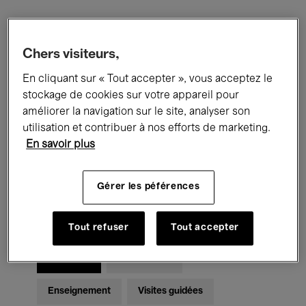
Filtres
Chers visiteurs,
En cliquant sur « Tout accepter », vous acceptez le
Tous les événements
Concerts
stockage de cookies sur votre appareil pour
Expositions
Films
Performances
améliorer la navigation sur le site, analyser son
utilisation et contribuer à nos efforts de marketing.
Rencontres & Débats
Jazz
En savoir plus
Musique classique
Global Music
Gérer les péférences
Musique électronique
Tout refuser
Tout accepter
Pour tous
Kids’ Palace
Enseignement
Visites guidées