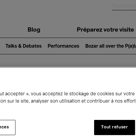
Blog
Préparez votre visite
Talks & Debates
Performances
Bozar all over the P(a)
ui se passe à 
out accepter », vous acceptez le stockage de cookies sur votre
ion sur le site, analyser son utilisation et contribuer à nos effo
jourd'hui
Prochains 7 jours
Février
nces
Tout refuser
Lundi 01 - Dimanche 28 Février 2027