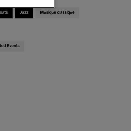
bats
Jazz
Musique classique
ted Events