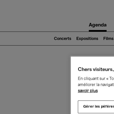
Main
Agenda
navigation
Main
navigation
Concerts
Expositions
Films
(level
2)
Ce q
Chers visiteurs,
En cliquant sur « T
améliorer la navigat
savoir plus
Au
Gérer les péfére