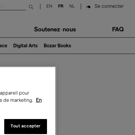
Se connecter
EN
FR
NL
Submit search
Soutenez-nous
FAQ
lace
Digital Arts
Bozar Books
Bozar
 appareil pour
rts de marketing.
En
Tout accepter