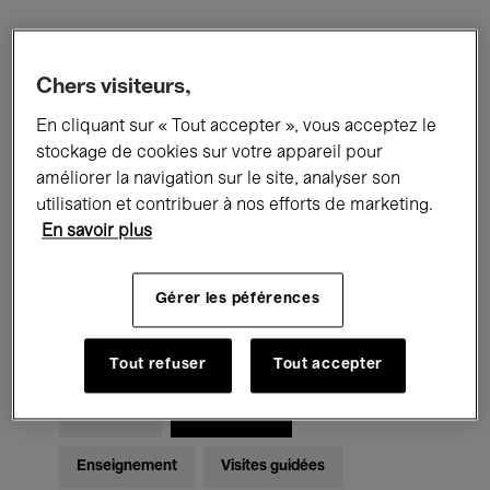
Filtres
Chers visiteurs,
En cliquant sur « Tout accepter », vous acceptez le
Tous les événements
Concerts
stockage de cookies sur votre appareil pour
Expositions
Films
Performances
améliorer la navigation sur le site, analyser son
utilisation et contribuer à nos efforts de marketing.
Rencontres & Débats
Jazz
En savoir plus
Musique classique
Global Music
Gérer les péférences
Musique électronique
Tout refuser
Tout accepter
Pour tous
Kids’ Palace
Enseignement
Visites guidées