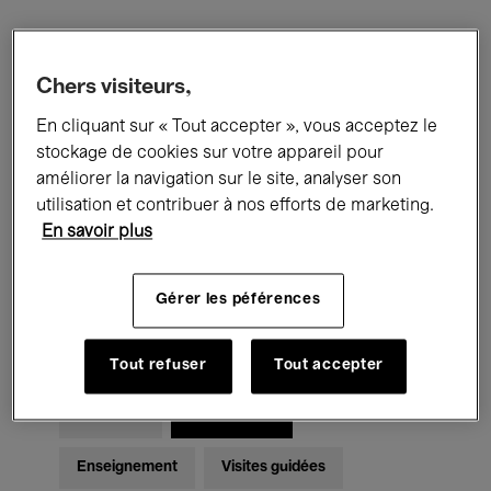
Filtres
Chers visiteurs,
En cliquant sur « Tout accepter », vous acceptez le
Tous les événements
Concerts
stockage de cookies sur votre appareil pour
Expositions
Films
Performances
améliorer la navigation sur le site, analyser son
utilisation et contribuer à nos efforts de marketing.
Rencontres & Débats
Jazz
En savoir plus
Musique classique
Global Music
Gérer les péférences
Musique électronique
Tout refuser
Tout accepter
Pour tous
Kids’ Palace
Enseignement
Visites guidées