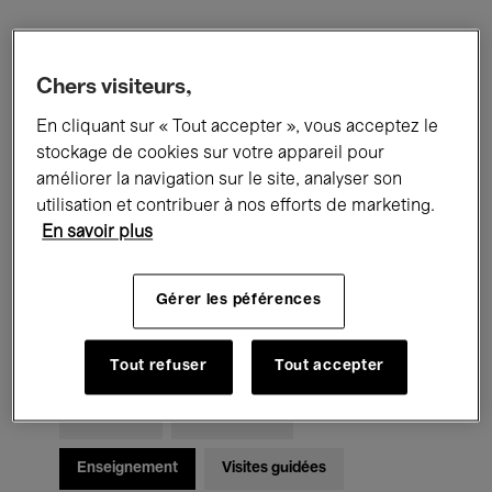
Filtres
Chers visiteurs,
En cliquant sur « Tout accepter », vous acceptez le
Tous les événements
Concerts
stockage de cookies sur votre appareil pour
Expositions
Films
Performances
améliorer la navigation sur le site, analyser son
utilisation et contribuer à nos efforts de marketing.
Rencontres & Débats
Jazz
En savoir plus
Musique classique
Global Music
Gérer les péférences
Musique électronique
Tout refuser
Tout accepter
Pour tous
Kids’ Palace
Enseignement
Visites guidées