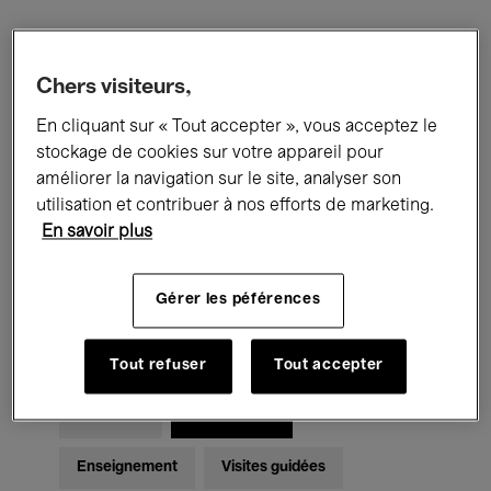
Filtres
Chers visiteurs,
En cliquant sur « Tout accepter », vous acceptez le
Tous les événements
Concerts
stockage de cookies sur votre appareil pour
Expositions
Films
Performances
améliorer la navigation sur le site, analyser son
utilisation et contribuer à nos efforts de marketing.
Rencontres & Débats
Jazz
En savoir plus
Musique classique
Global Music
Gérer les péférences
Musique électronique
Tout refuser
Tout accepter
Pour tous
Kids’ Palace
Enseignement
Visites guidées