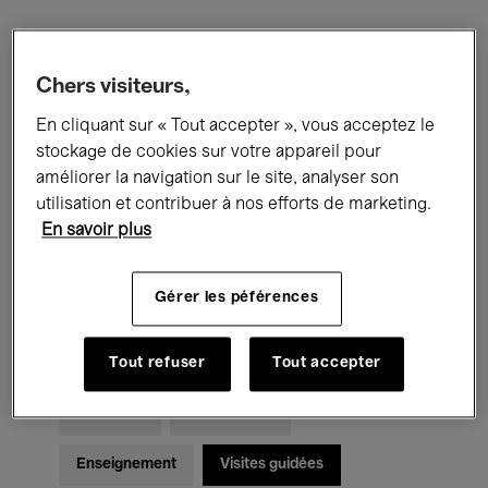
Filtres
Chers visiteurs,
En cliquant sur « Tout accepter », vous acceptez le
Tous les événements
Concerts
stockage de cookies sur votre appareil pour
Expositions
Films
Performances
améliorer la navigation sur le site, analyser son
utilisation et contribuer à nos efforts de marketing.
Rencontres & Débats
Jazz
En savoir plus
Musique classique
Global Music
Gérer les péférences
Musique électronique
Tout refuser
Tout accepter
Pour tous
Kids’ Palace
Enseignement
Visites guidées